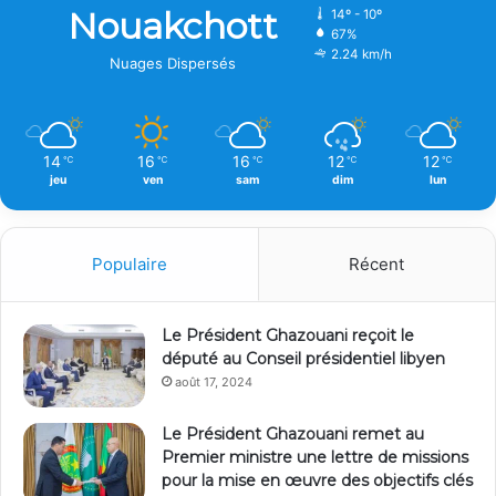
Nouakchott
14º - 10º
67%
2.24 km/h
Nuages Dispersés
14
16
16
12
12
℃
℃
℃
℃
℃
jeu
ven
sam
dim
lun
Populaire
Récent
Le Président Ghazouani reçoit le
député au Conseil présidentiel libyen
août 17, 2024
Le Président Ghazouani remet au
Premier ministre une lettre de missions
pour la mise en œuvre des objectifs clés