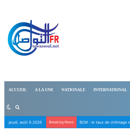
ACCUEIL
A LA UNE
NATIONALE
INTERNATIONAL
Switch skin
Rechercher
jeudi, août 6 2026
Breaking News
Le RFD appelle à la libérat