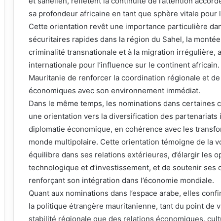
et sahélien, reflètent la continuité de l’attention accor
sa profondeur africaine en tant que sphère vitale pour la
Cette orientation revêt une importance particulière d
sécuritaires rapides dans la région du Sahel, la montée
criminalité transnationale et à la migration irrégulière, 
internationale pour l’influence sur le continent africain
Mauritanie de renforcer la coordination régionale et de
économiques avec son environnement immédiat.
Dans le même temps, les nominations dans certaines cap
une orientation vers la diversification des partenariats
diplomatie économique, en cohérence avec les transfo
monde multipolaire. Cette orientation témoigne de la v
équilibre dans ses relations extérieures, d’élargir le
technologique et d’investissement, et de soutenir ses 
renforçant son intégration dans l’économie mondiale.
Quant aux nominations dans l’espace arabe, elles conf
la politique étrangère mauritanienne, tant du point de v
stabilité régionale que des relations économiques, cultur