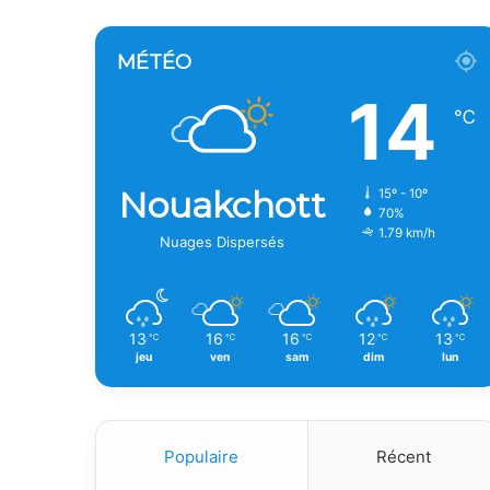
MÉTÉO
14
℃
Nouakchott
15º - 10º
70%
1.79 km/h
Nuages Dispersés
13
16
16
12
13
℃
℃
℃
℃
℃
jeu
ven
sam
dim
lun
Populaire
Récent