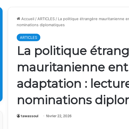
Accueil
/
ARTICLES
/
La politique étrangère mauritanienne en
nominations diplomatiques
ARTICLES
La politique étran
mauritanienne entre
adaptation : lectur
nominations diplo
tawassoul
février 22, 2026