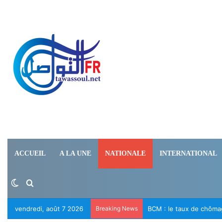
ACCUEIL
A LA UNE
NATIONALE
INTERNATIONAL
Switch skin
Rechercher
vendredi, août 7 2026
Breaking News
Le RFD appelle à la lib