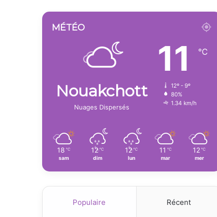
MÉTÉO
11
℃
Nouakchott
12º - 9º
80%
1.34 km/h
Nuages Dispersés
18
12
12
11
12
℃
℃
℃
℃
℃
sam
dim
lun
mar
mer
Populaire
Récent