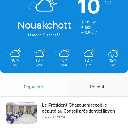
10
℃
Nouakchott
11º - 9º
88%
0.9 km/h
Nuages Dispersés
10
16
15
12
12
℃
℃
℃
℃
℃
jeu
ven
sam
dim
lun
Populaire
Récent
Le Président Ghazouani reçoit le
député au Conseil présidentiel libyen
août 17, 2024