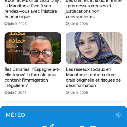
Bouh et Mokhtar Ould Diay :
des chiffres et la dure réalité
la Mauritanie face à son
: promesses creuses et
rendez-vous avec l’histoire
justifications non
économique
convaincantes
juin 9, 2026
juin 9, 2026
Îles Canaries : l’Espagne a-t-
Les réseaux sociaux en
elle trouvé la formule pour
Mauritanie : entre culture
contenir l’immigration
orale originelle et risques de
irrégulière ?
désinformation
juin 7, 2026
juin 2, 2026
MÉTÉO