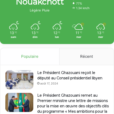
Nouakchott
77%
1.34 km/h
Légère Pluie
13
13
12
11
13
℃
℃
℃
℃
℃
sam
dim
lun
mar
mer
Populaire
Récent
Le Président Ghazouani reçoit le
député au Conseil présidentiel libyen
août 17, 2024
Le Président Ghazouani remet au
Premier ministre une lettre de missions
pour la mise en œuvre des objectifs clés
du programme « Mes ambitions pour la