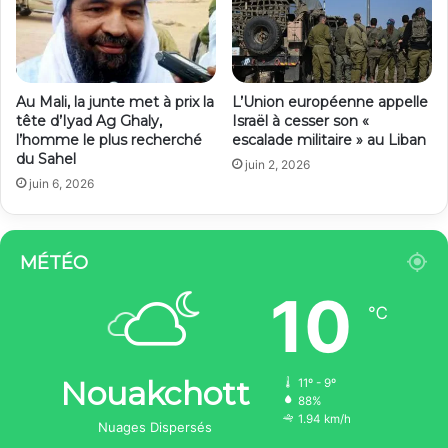
Au Mali, la junte met à prix la
L’Union européenne appelle
tête d’Iyad Ag Ghaly,
Israël à cesser son «
l’homme le plus recherché
escalade militaire » au Liban
du Sahel
juin 2, 2026
juin 6, 2026
MÉTÉO
10
℃
Nouakchott
11º - 9º
88%
1.94 km/h
Nuages Dispersés