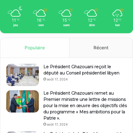
11
16
15
12
12
℃
℃
℃
℃
℃
jeu
ven
sam
dim
lun
Populaire
Récent
Le Président Ghazouani reçoit le
député au Conseil présidentiel libyen
août 17, 2024
Le Président Ghazouani remet au
Premier ministre une lettre de missions
pour la mise en œuvre des objectifs clés
du programme « Mes ambitions pour la
Patrie ».
août 17, 2024