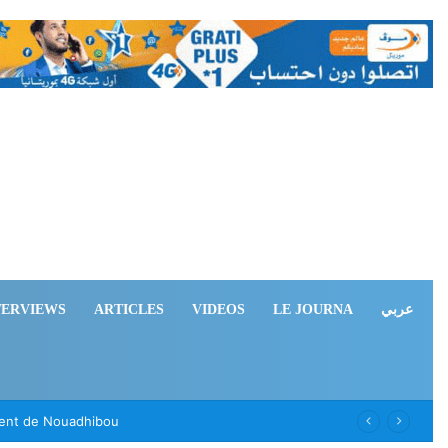
TERVIEWS
ARTICLES
VIDEOS
LE JOURNA
عربي
ement de Nouadhibou