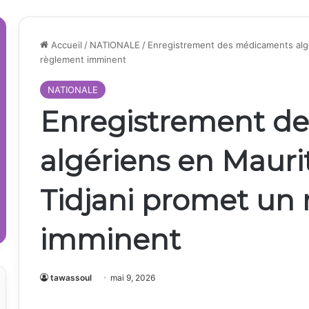
Accueil
/
NATIONALE
/
Enregistrement des médicaments algé
règlement imminent
NATIONALE
Enregistrement d
algériens en Mauri
Tidjani promet un
imminent
tawassoul
mai 9, 2026