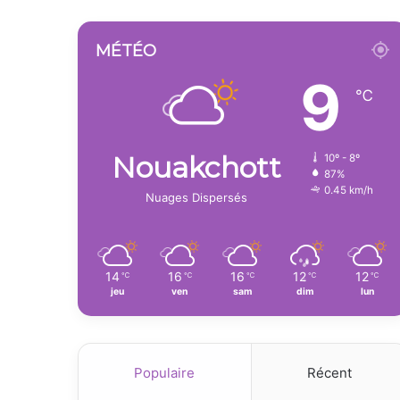
MÉTÉO
9
℃
Nouakchott
10º - 8º
87%
0.45 km/h
Nuages Dispersés
14
16
16
12
12
℃
℃
℃
℃
℃
jeu
ven
sam
dim
lun
Populaire
Récent