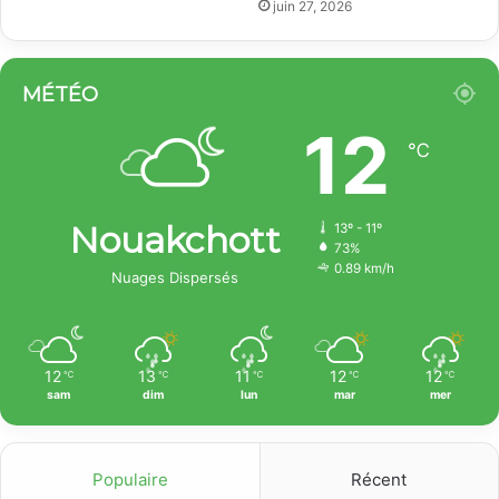
juin 27, 2026
MÉTÉO
12
℃
Nouakchott
13º - 11º
73%
0.89 km/h
Nuages Dispersés
12
13
11
12
12
℃
℃
℃
℃
℃
sam
dim
lun
mar
mer
Populaire
Récent