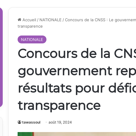
Accueil
/
NATIONALE
/
Concours de la CNSS : Le gouvernemen
transparence
NATIONALE
Concours de la CNS
gouvernement repor
résultats pour défi
transparence
tawassoul
août 19, 2024