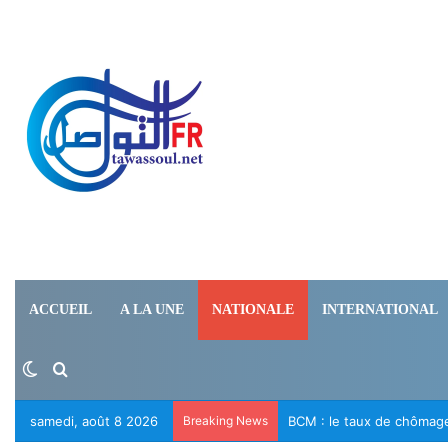
ACCUEIL
A LA UNE
NATIONALE
INTERNATIONAL
Switch skin
Rechercher
samedi, août 8 2026
Breaking News
Le RFD appelle à la libér