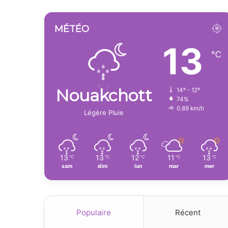
MÉTÉO
13
℃
Nouakchott
14º - 12º
74%
0.89 km/h
Légère Pluie
13
13
12
11
13
℃
℃
℃
℃
℃
sam
dim
lun
mar
mer
Populaire
Récent