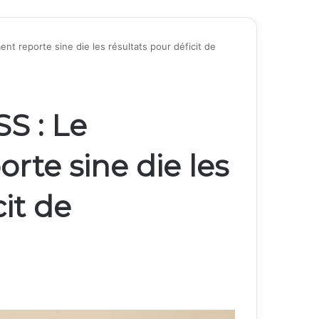
t reporte sine die les résultats pour déficit de
S : Le
te sine die les
cit de