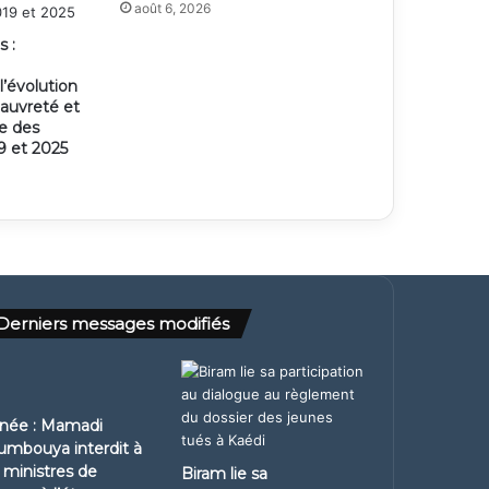
août 6, 2026
s :
’évolution
pauvreté et
ie des
 et 2025
Derniers messages modifiés
née : Mamadi
mbouya interdit à
 ministres de
Biram lie sa