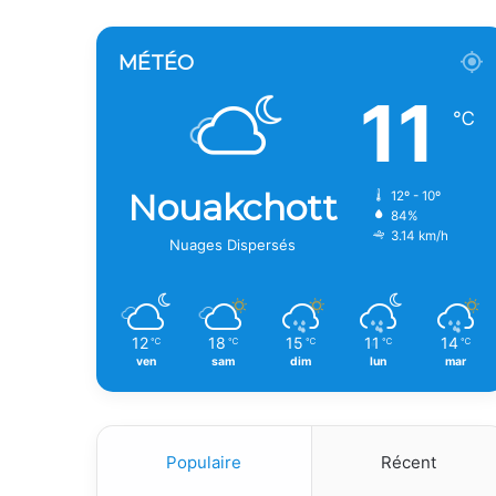
MÉTÉO
11
℃
Nouakchott
12º - 10º
84%
3.14 km/h
Nuages Dispersés
12
18
15
11
14
℃
℃
℃
℃
℃
ven
sam
dim
lun
mar
Populaire
Récent