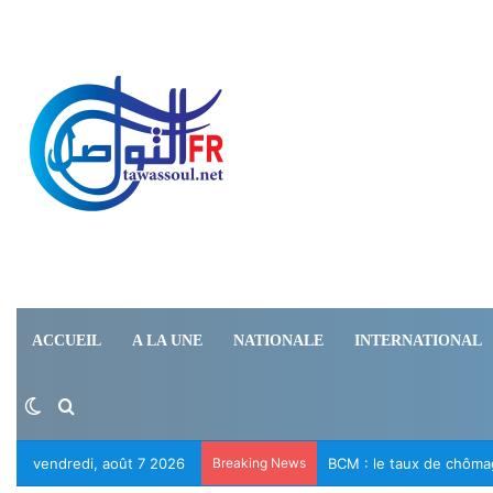
ACCUEIL
A LA UNE
NATIONALE
INTERNATIONAL
Switch skin
Rechercher
vendredi, août 7 2026
Breaking News
Le RFD appelle à la lib