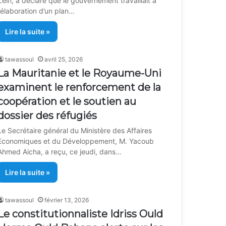
Zein, a déclaré que le gouvernement travaillait à
l’élaboration d’un plan…
Lire la suite »
tawassoul
avril 25, 2026
La Mauritanie et le Royaume-Uni
examinent le renforcement de la
coopération et le soutien au
dossier des réfugiés
Le Secrétaire général du Ministère des Affaires
Economiques et du Développement, M. Yacoub
Ahmed Aicha, a reçu, ce jeudi, dans…
Lire la suite »
tawassoul
février 13, 2026
Le constitutionnaliste Idriss Ould