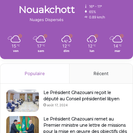
Nouakchott
16º - 11º
65%
0.89 km/h
Nuages Dispersés
15
17
12
12
14
℃
℃
℃
℃
℃
ven
sam
dim
lun
mar
Populaire
Récent
Le Président Ghazouani reçoit le
député au Conseil présidentiel libyen
août 17, 2024
Le Président Ghazouani remet au
Premier ministre une lettre de missions
pour la mise en œuvre des objectifs clés