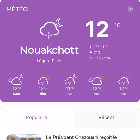
MÉTÉO
12
℃
Nouakchott
13º - 11º
71%
1.79 km/h
Légère Pluie
12
13
11
12
12
℃
℃
℃
℃
℃
sam
dim
lun
mar
mer
Populaire
Récent
Le Président Ghazouani reçoit le