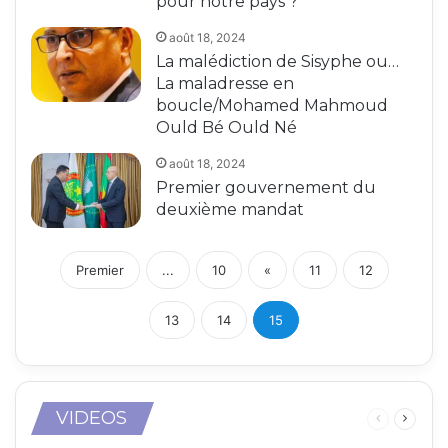
pour notre pays ?
août 18, 2024
La malédiction de Sisyphe ou…
La maladresse en
boucle/Mohamed Mahmoud
Ould Bé Ould Né
août 18, 2024
Premier gouvernement du
deuxième mandat
Premier
...
10
«
11
12
13
14
15
VIDEOS
Page
Page
précédente
suivant