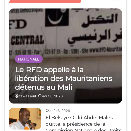
développement et
précédente
suivant
l’unité nationale
NATIONALE
Le RFD appelle à la
libération des Mauritaniens
détenus au Mali
tawassoul
août 6, 2026
août 6, 2026
El Bekaye Ould Abdel Malek
quitte la présidence de la
Commission Nationale des Droits