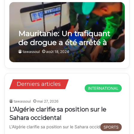
Mauritanie: Un trafiquant
de drogue a été arrêté à
Aqshorguitt
tawassoul
août 18, 2024
Derniers articles
INTERNATIONAL
tawassoul
mai 27, 2026
L’Algérie clarifie sa position sur le
Sahara occidental
L'Algérie clarifie sa position sur le Sahara occidental
SPORTS