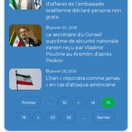
d’affaires de l’ambassade
israélienne déclaré persona non
grata
janvier 30, 2026
Le secrétaire du Conseil
suprême de sécurité nationale
iranien reçu par Vladimir
Poutine au Kremlin, d’après
Peskov
janvier 28, 2026
L’Iran « répondra comme jamais
» en cas d’attaque américaine
Premier
...
10
«
14
15
16
»
20
30
...
Dernier