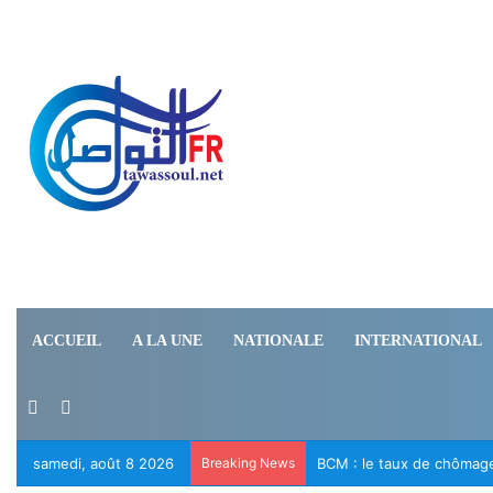
ACCUEIL
A LA UNE
NATIONALE
INTERNATIONAL
Switch skin
Rechercher
samedi, août 8 2026
Breaking News
Le RFD appelle à la libér