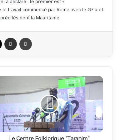
i a déclaré : le premier est «
rne le travail commencé par Rome avec le G7 » et
 précités dont la Mauritanie.
ook
X
Partager par email
Imprimer
Le Centre Folklorique ‘’Taranim’’