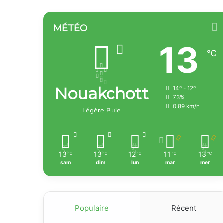
MÉTÉO
13
℃
Nouakchott
14º - 12º
73%
0.89 km/h
Légère Pluie
13
13
12
11
13
℃
℃
℃
℃
℃
sam
dim
lun
mar
mer
Populaire
Récent