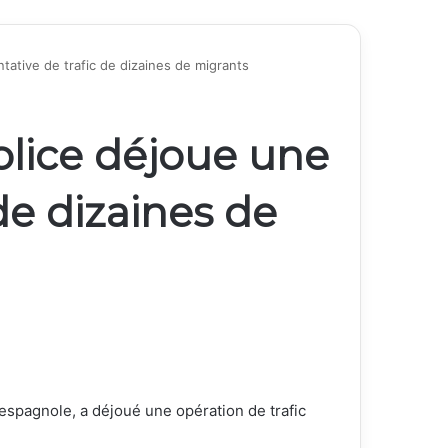
tative de trafic de dizaines de migrants
olice déjoue une
 de dizaines de
 espagnole, a déjoué une opération de trafic