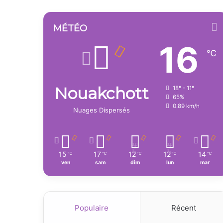
MÉTÉO
16
℃
Nouakchott
18º - 11º
65%
0.89 km/h
Nuages Dispersés
15
17
12
12
14
℃
℃
℃
℃
℃
ven
sam
dim
lun
mar
Populaire
Récent