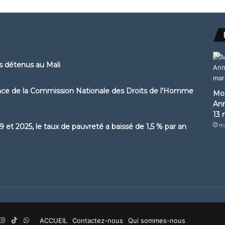
ns détenus au Mali
ence de la Commission Nationale des Droits de l’Homme
Mou
Ann
13 
ma
 et 2025, le taux de pauvreté a baissé de 1,5 % par an
ouTube
Instagram
TikTok
WhatsApp
ACCUEIL
Contactez-nous
Qui sommes-nous