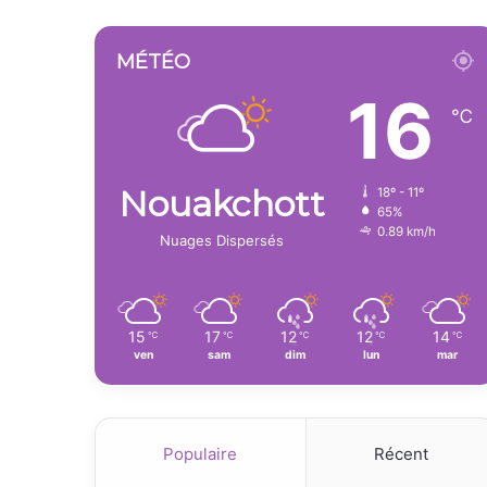
MÉTÉO
16
℃
Nouakchott
18º - 11º
65%
0.89 km/h
Nuages Dispersés
15
17
12
12
14
℃
℃
℃
℃
℃
ven
sam
dim
lun
mar
Populaire
Récent