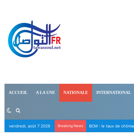
ACCUEIL
A LA UNE
NATIONALE
INTERNATIONAL
Switch skin
Rechercher
vendredi, août 7 2026
Breaking News
Le RFD appelle à la lib