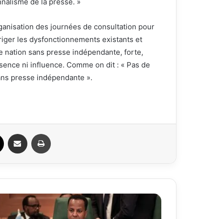
nalisme de la presse. »
rganisation des journées de consultation pour
riger les dysfonctionnements existants et
ne nation sans presse indépendante, forte,
ésence ni influence. Comme on dit : « Pas de
ns presse indépendante ».
ook
X
Partager par email
Imprimer