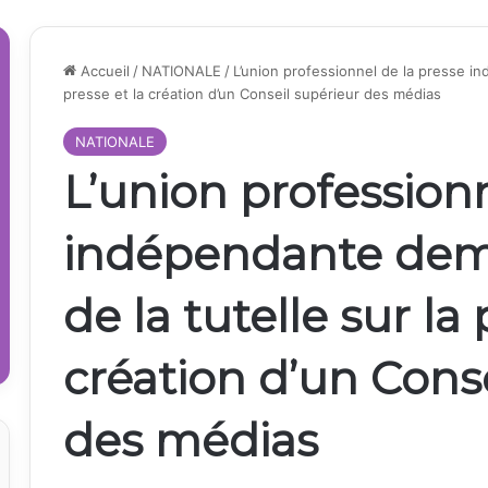
Accueil
/
NATIONALE
/
L’union professionnel de la presse in
presse et la création d’un Conseil supérieur des médias
NATIONALE
L’union professionn
indépendante dema
de la tutelle sur la 
création d’un Cons
des médias