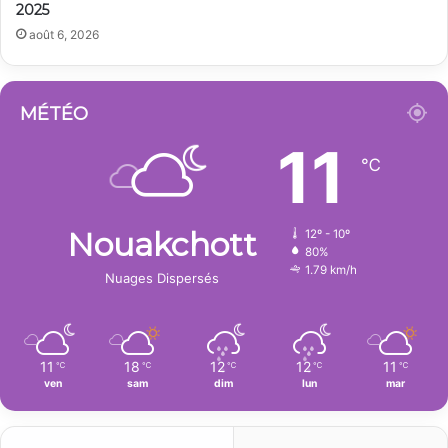
2025
août 6, 2026
MÉTÉO
11
℃
Nouakchott
12º - 10º
80%
1.79 km/h
Nuages Dispersés
11
18
12
12
11
℃
℃
℃
℃
℃
ven
sam
dim
lun
mar