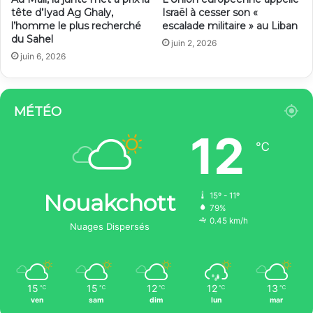
tête d’Iyad Ag Ghaly,
Israël à cesser son «
l’homme le plus recherché
escalade militaire » au Liban
du Sahel
juin 2, 2026
juin 6, 2026
MÉTÉO
12
℃
Nouakchott
15º - 11º
79%
0.45 km/h
Nuages Dispersés
15
15
12
12
13
℃
℃
℃
℃
℃
ven
sam
dim
lun
mar